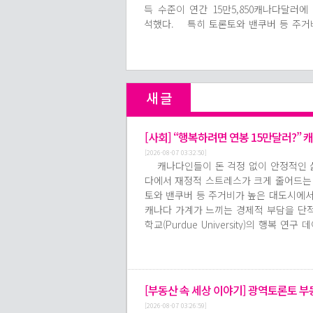
[하이브리드]
득 수준이 연간 15만5,850캐나다달러에
석했다. 특히 토론토와 밴쿠버 등 주거
도시에서는 '행복의 연봉'이 16만 달러를
[냉난방]
는 것으로 나타나, 고물가 시대 캐나다 
경제적 부담을 단적으로 보여주고 있다.
[탁구대]
크 기업 레밋리(Remitly)는 미국 퍼듀대학
새 글
University)의 행복 연구 데이터를 바
비롯한 세계 주요 국가의 '재정적 안정감
[승용차]
득 수준'을 분석한 보고서를 발표했다.
[사회] “행복하려면 연봉 15만달러?” 
하는 '행복의 연봉'은 부자가 되는 기준이
[수학 외]
[2026-08-07 03:32:50]
식주와 필수 생활비를 충당하고, 매달 
캐나다인들이 돈 걱정 없이 안정적인 삶
고지서를 걱정하지 않아도 되는 수준의 
다에서 재정적 스트레스가 크게 줄어드는 
[타운하우스]
다. 연구진은 일정 수준 이상의 소득에
토와 밴쿠버 등 주거비가 높은 대도시에서는
때문에 느끼는 스트레스는 크게 줄어들지
캐나다 가계가 느끼는 경제적 부담을 단적으
소득이 더 늘어난다고 해서 행복감이 같
[승용차]
학교(Purdue University)의 행
가하지는 않는다고 설명했다. 보고서에
는 소득 수준'을 분석한 보고서를 발표했
다에서 재정적 안정감을 느끼기 시작하는 
[승용차]
필수 생활비를 충당하고, 매달 생활비와 
만5,850캐나다달러로 집계됐다. 이는 많
정 수준 이상의 소득에 도달하면 돈 때문
게 현실적으로 쉽지 않은 금액이다. 
행복감이 같은 비율로 증가하지는 않는다
[골프티켓]
자료를 기준으로 한 평균 근로소득은 이
[부동산 속 세상 이야기] 광역토론토 부동
는 연소득은 15만5,850캐나다달러로 
은 수준에 머물러 있어 상당수 근로자가
[2026-08-07 03:26:59]
계청 자료를 기준으로 한 평균 근로소득은