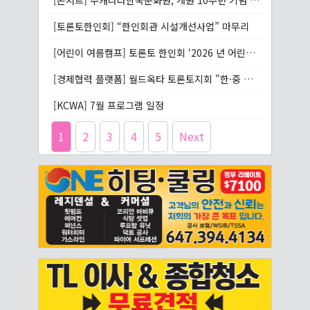
[콘서트] 주캐나다한국문화원, 개원 10주년 기념 콘서트 개최
[토론토한인회] “한인회관 시설개선사업” 마무리
[어린이 여름캠프] 토론토 한인회 ‘2026 년 어린이 여름캠프’를 운영
[경제협력 플랫폼] 월드옥타 토론토지회 "한·중 경제협력" 플랫폼 구축
[KCWA] 7월 프로그램 일정
1
2
3
4
5
Next