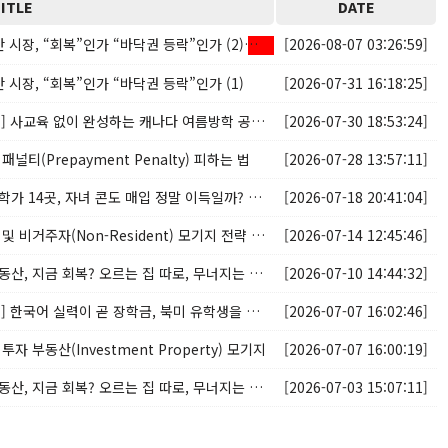
ITLE
DATE
[부동산 속 세상 이야기] 광역토론토 부동산 시장, “회복”인가 “바닥권 등락”인가 (2)
[2026-08-07 03:26:59]
New
시장, “회복”인가 “바닥권 등락”인가 (1)
[2026-07-31 16:18:25]
[세계유학 & 교육, 이승연 대표의 교육칼럼] 사교육 없이 완성하는 캐나다 여름방학 공공 자원 활용법 4가지
[2026-07-30 18:53:24]
기지 패널티(Prepayment Penalty) 피하는 법
[2026-07-28 13:57:11]
[부동산 속 세상 이야기] 204회, 캐나다 대학가 14곳, 자녀 콘도 매입 정말 이득일까? 직접 계산해봤습니다
[2026-07-18 20:41:04]
[Joshua's mortgage insights] 유학생 및 비거주자(Non-Resident) 모기지 전략 2026년 6월 외국인 금지령·NRST·UHT 폐지까지
[2026-07-14 12:45:46]
[부동산 속 세상 이야기] 203회, 캐나다 부동산, 지금 회복? 오르는 집 따로, 무너지는 집 따로 GTA 양극화 완전 해부 (3)
[2026-07-10 14:44:32]
[세계유학 & 교육, 이승연 대표의 교육칼럼] 한국어 실력이 곧 장학금, 북미 유학생을 위한 한국 대학 진학 가이드
[2026-07-07 16:02:46]
트용 투자 부동산(Investment Property) 모기지
[2026-07-07 16:00:19]
[부동산 속 세상 이야기] 203회, 캐나다 부동산, 지금 회복? 오르는 집 따로, 무너지는 집 따로 GTA 양극화 완전 해부 (2)
[2026-07-03 15:07:11]