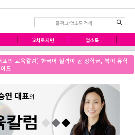
고
교차로지면
업소록
 대표의 교육칼럼] 한국어 실력이 곧 장학금, 북미 유학
가이드