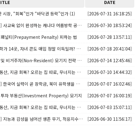
ITLE
DATE
시장, “회복”인가 “바닥권 등락”인가 (1)
[2026-07-31 16:18:25]
[세계유학 & 교육, 이승연 대표의 교육칼럼] 사교육 없이 완성하는 캐나다 여름방학 공공 자원 활용법 4가지
[2026-07-30 18:53:24]
기지 패널티(Prepayment Penalty) 피하는 법
[2026-07-28 13:57:11]
[부동산 속 세상 이야기] 204회, 캐나다 대학가 14곳, 자녀 콘도 매입 정말 이득일까? 직접 계산해봤습니다
[2026-07-18 20:41:04]
[Joshua's mortgage insights] 유학생 및 비거주자(Non-Resident) 모기지 전략 2026년 6월 외국인 금지령·NRST·UHT 폐지까지
[2026-07-14 12:45:46]
[부동산 속 세상 이야기] 203회, 캐나다 부동산, 지금 회복? 오르는 집 따로, 무너지는 집 따로 GTA 양극화 완전 해부 (3)
[2026-07-10 14:44:32]
[세계유학 & 교육, 이승연 대표의 교육칼럼] 한국어 실력이 곧 장학금, 북미 유학생을 위한 한국 대학 진학 가이드
[2026-07-07 16:02:46]
트용 투자 부동산(Investment Property) 모기지
[2026-07-07 16:00:19]
[부동산 속 세상 이야기] 203회, 캐나다 부동산, 지금 회복? 오르는 집 따로, 무너지는 집 따로 GTA 양극화 완전 해부 (2)
[2026-07-03 15:07:11]
[세계유학 & 교육, 이승연 대표의 교육칼럼] 지능과 감성을 넘어선 생존 무기, 적응지수(AQ)의 시대가 왔다
[2026-06-30 11:56:17]