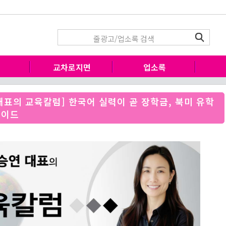
고
교차로지면
업소록
 대표의 교육칼럼] 한국어 실력이 곧 장학금, 북미 유학
가이드