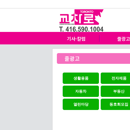
기사·칼럼
줄광
줄광고