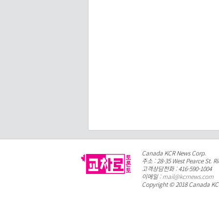
Canada KCR News Corp.
주소 : 28-35 West Pearce St. R
고객상담전화 : 416-590-1004
이메일 :
mail@kcrnews.com
Copyright © 2018 Canada KCR 