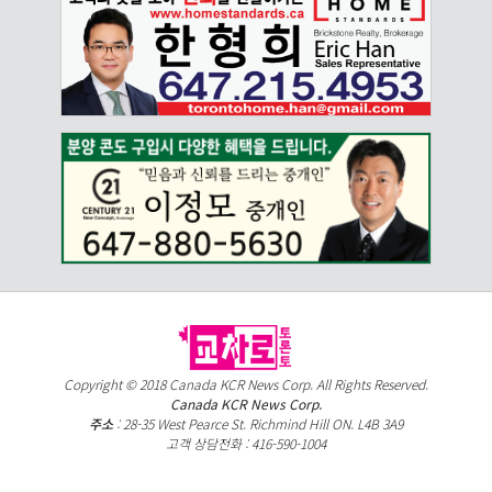
Copyright © 2018 Canada KCR News Corp. All Rights Reserved.
Canada KCR News Corp.
주소
: 28-35 West Pearce St. Richmind Hill ON. L4B 3A9
고객 상담전화 : 416-590-1004